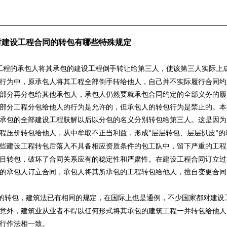
设工程合同的转包有哪些特殊规定
工程的承包人将其承包的建设工程倒手转让给第三人，使该第三人实际上
行为中，原承包人将其工程全部倒手转给他人，自己并不实际履行合同约
部分再分包给其他承包人，承包人仍然要就承包合同约定的全部义务的履
部分工程分包给他人的行为是允许的，但承包人的转包行为是禁止的。本
承包的全部建设工程肢解以后以分包的名义分别转包给第三人。这是因为
程压价转包给他人，从中牟取不正当利益，形成
层层转包、层层扒皮
的
“
”
些建设工程转包后落入不具备相应资质条件的包工队中，留下严重的工程
目转包，破坏了合同关系应有的稳定性和严肃性。在建设工程合同订立过
的承包人订立合同，承包人将其所承包的工程转包给他人，擅自变更合同
的转包，建筑法已有相同的规定，在国际上也是通例，不少国家都对建设
意外，建筑业从业者不得以任何形式将其承包的建筑工程一并转包给他人
行作法相一致。