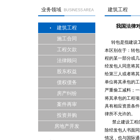
业务领域
建筑工程
BUSINESS AREA
我国法律对建
建筑工程
施工合同
转包是指建设
工程欠款
本区别在于：转包
程的某一部分或几
法律顾问
经发包人同意将其
股东权益
给第三人或者将其
债权债务
单位将其承包的工
严重偷工减料；一
房产纠纷
将其承包的工程项
案件再审
具有相应资质条件
律所不允许的。
投资并购
禁止建设工程
房地产开发
除经发包人书面同
情况，也与国际通