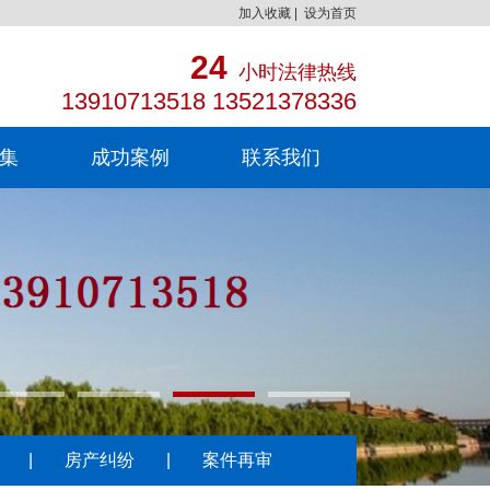
加入收藏
|
设为首页
24
小时法律热线
13910713518 13521378336
集
成功案例
联系我们
|
房产纠纷
|
案件再审