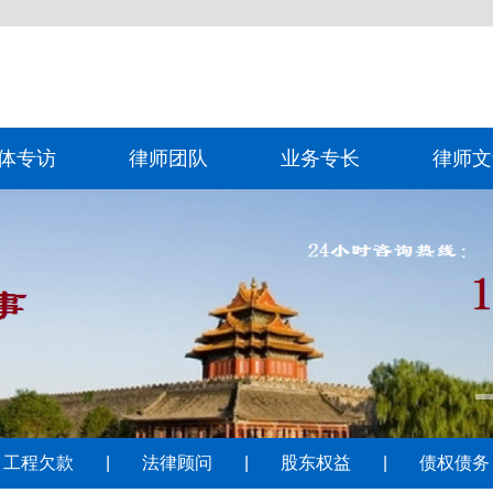
体专访
律师团队
业务专长
律师文
工程欠款
|
法律顾问
|
股东权益
|
债权债务