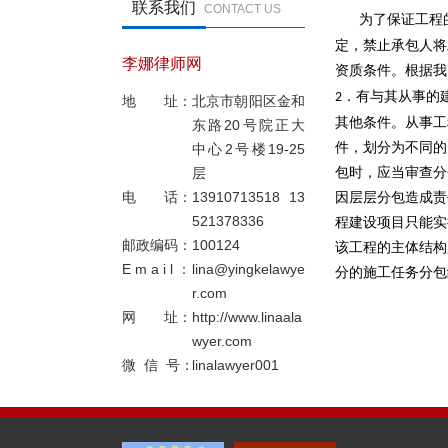
联系我们
CONTACT US
为了保证工程
定，禁止承包人将
李娜律师网
资质条件。根据我
．有与其从事的
2
地 址：
北京市朝阳区金和
其他条件。从事工
东路20号院正大
件，划分为不同的
中心2号楼19-25
层
包时，应当审查分
电 话：
13910713518 13
因层层分包造成责
521378336
程建设项目只能实
邮政编码：
100124
该工程的主体结构
E m a i l ：
lina@yingkelawye
分的施工任务分包
r.com
网 址：
http://www.linaala
wyer.com
微 信 号：
linalawyer001